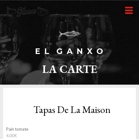
E L G A N
X
O
LA CARTE
Tapas De La Maison
Pain tomate
4.00€