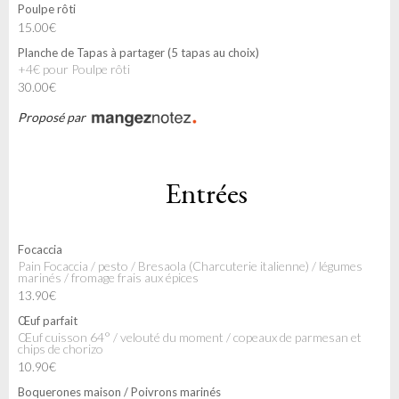
Poulpe rôti
15.00€
Planche de Tapas à partager (5 tapas au choix)
+4€ pour Poulpe rôti
30.00€
Proposé par
Entrées
Focaccia
Pain Focaccia / pesto / Bresaola (Charcuterie italienne) / légumes
marinés / fromage frais aux épices
13.90€
Œuf parfait
Œuf cuisson 64° / velouté du moment / copeaux de parmesan et
chips de chorizo
10.90€
Boquerones maison / Poivrons marinés