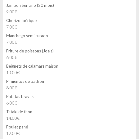
Jambon Serrano (20 mois)
9.00€
Chorizo Ibérique
7.00€
Manchego semi curado
7.00€
Friture de poissons (Joels)
6.00€
Beignets de calamars maison
10.00€
Pimientos de padron
8.00€
Patatas bravas
6.00€
Tataki de thon
14.00€
Poulet pané
12.00€